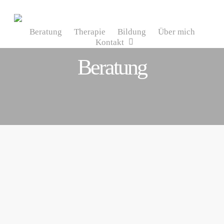
Skip
to
Beratung
Therapie
Bildung
Über mich
main
Kontakt
content
Beratung