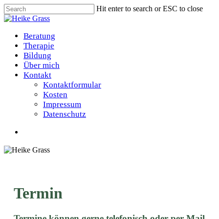
Skip
Hit enter to search or ESC to close
to
Close
main
Search
content
Menu
Beratung
Therapie
Bildung
Über mich
Kontakt
Kontaktformular
Kosten
Impressum
Datenschutz
Termin
Termine können gerne telefonisch oder per Mail